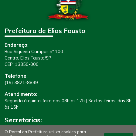
Prefeitura de Elias Fausto
Endereço:
Rua Siqueira Campos nº 100
Centro, Elias Fausto/SP
CEP: 13350-000
Telefone:
(19) 3821-8899
Atendimento:
Segunda à quinta-feira das 08h às 17h | Sextas-feiras, das 8h
às 16h
Secretarias:
O Portal da Prefeitura utiliza cookies para
Administração