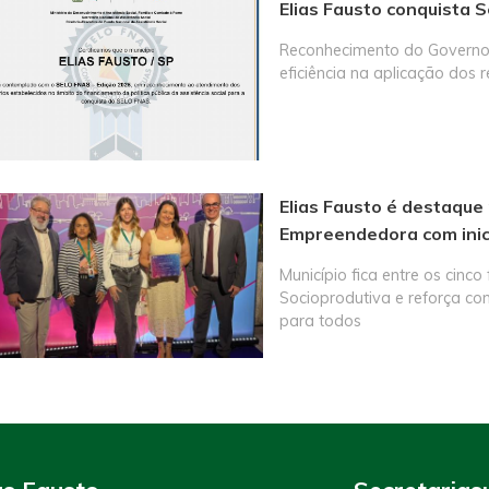
Elias Fausto conquista 
Reconhecimento do Governo 
eficiência na aplicação dos r
Elias Fausto é destaque
Empreendedora com inici
Município fica entre os cinco
Socioprodutiva e reforça c
para todos