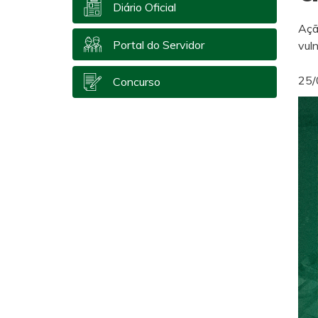
Diário Oficial
Açã
Portal do Servidor
vul
25/
Concurso