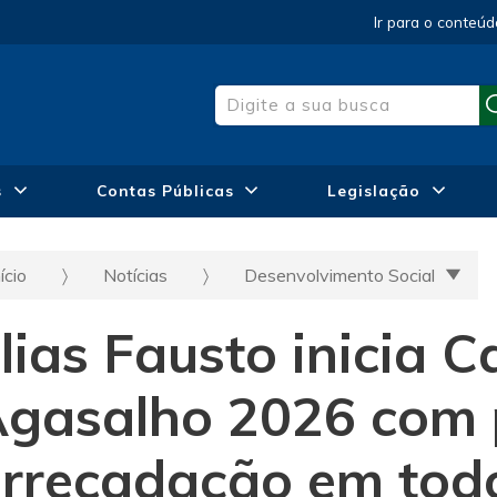
Ir para o conteúd
s
Contas Públicas
Legislação
ício
Notícias
Desenvolvimento Social
lias Fausto inicia
gasalho 2026 com 
rrecadação em todo