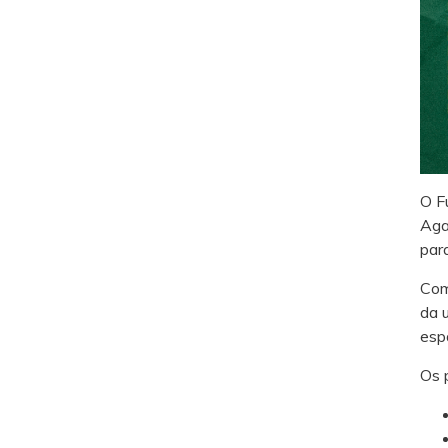
O F
Aga
para
Com
da 
esp
Os 