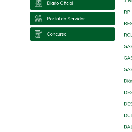
1 
Diário Oficial
RP
Portal do Servidor
RE
Concurso
RC
GA
GA
GA
Diá
DE
DE
DC
BA