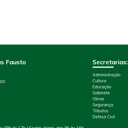
as Fausto
Secretarias:
Administração
Cultura
100
Educação
Gabinete
Obras
Segurança
Tributos
Defesa Civil
s 08h às 17h | Sextas-feiras, das 8h às 16h