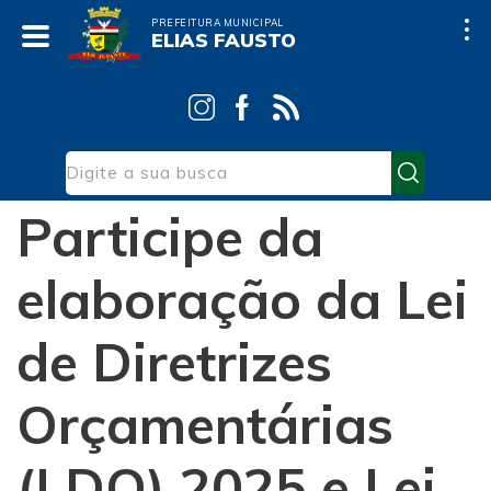
PREFEITURA MUNICIPAL
ELIAS FAUSTO
Início
Contas Públicas
LOA (Lei Orçamentária Anual)
Participe da
elaboração da Lei
de Diretrizes
Orçamentárias
(LDO) 2025 e Lei