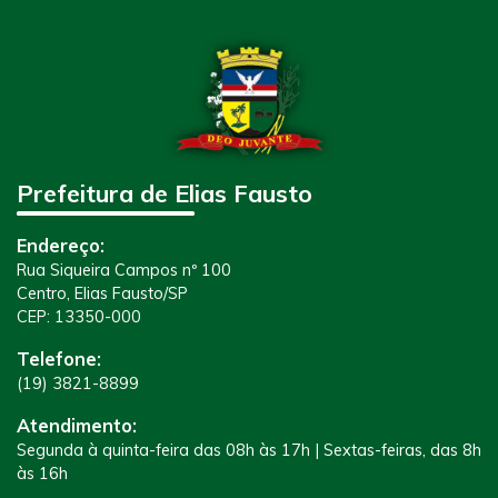
Prefeitura de Elias Fausto
Endereço:
Rua Siqueira Campos nº 100
Centro, Elias Fausto/SP
CEP: 13350-000
Telefone:
(19) 3821-8899
Atendimento:
Segunda à quinta-feira das 08h às 17h | Sextas-feiras, das 8h
às 16h