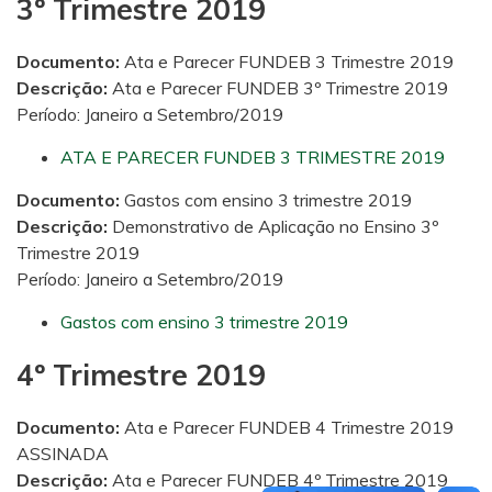
3º Trimestre 2019
Documento:
Ata e Parecer FUNDEB 3 Trimestre 2019
Descrição:
Ata e Parecer FUNDEB 3º Trimestre 2019
Período: Janeiro a Setembro/2019
ATA E PARECER FUNDEB 3 TRIMESTRE 2019
Documento:
Gastos com ensino 3 trimestre 2019
Descrição:
Demonstrativo de Aplicação no Ensino 3º
Trimestre 2019
Período: Janeiro a Setembro/2019
Gastos com ensino 3 trimestre 2019
4º Trimestre 2019
Documento:
Ata e Parecer FUNDEB 4 Trimestre 2019
ASSINADA
Descrição:
Ata e Parecer FUNDEB 4º Trimestre 2019