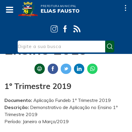
PREFEITURA MUNICIPAL
ELIAS FAUSTO
Início
Contas Públicas
Ensino
Ensino 2019
1º Trimestre 2019
Documento:
Aplicação Fundeb 1º Trimestre 2019
Descrição:
Demonstrativo de Aplicação no Ensino 1º
Trimestre 2019
Período: Janeiro a Março/2019